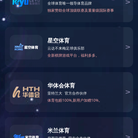
新闻动态
企业
天骄清美公司召开
发
近日，天骄清美公司召开2024年度党组织
作述职。公司党总支书记、经理主持会议并讲话
会议。