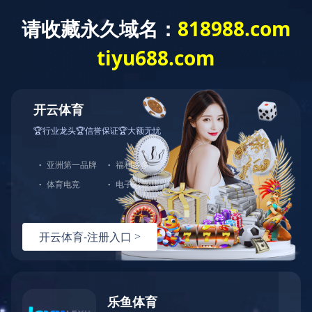
稀土抛光材料行业领军者
咨询热线
在线留言
返回顶部